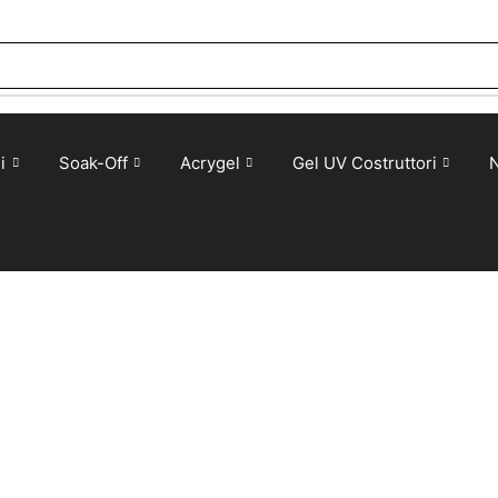
i
Soak-Off
Acrygel
Gel UV Costruttori
N