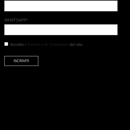
WHATSAPP*
Accetto i
Termini e le Condizioni
del sito