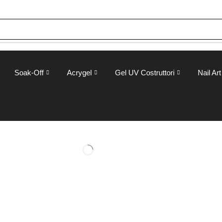
Soak-Off
Acrygel
Gel UV Costruttori
Nail Art