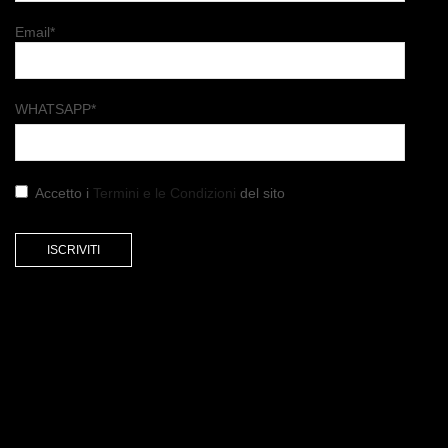
Email*
WHATSAPP*
Accetto i
Termini e le Condizioni
del sito