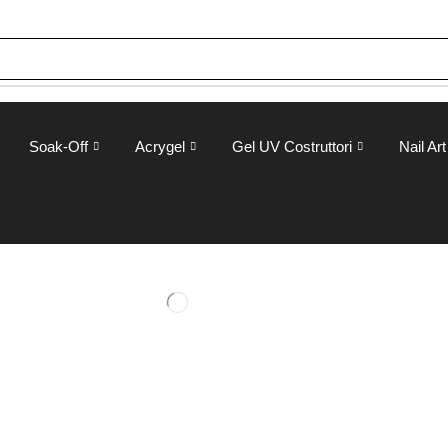
Soak-Off
Acrygel
Gel UV Costruttori
Nail Art