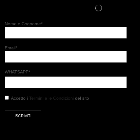
Nome e Cognome*
Email*
WHATSAPP*
Accetto i
Termini e le Condizioni
del sito