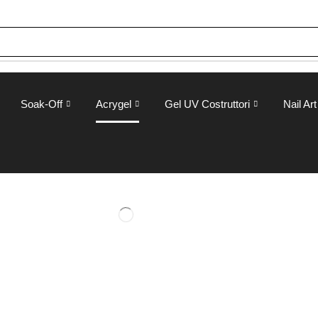
Soak-Off
Acrygel
Gel UV Costruttori
Nail Art