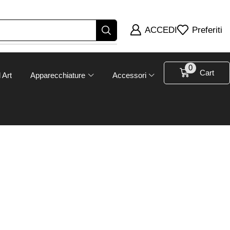
ACCEDI
Preferiti
0
Cart
 Art
Apparecchiature
Accessori