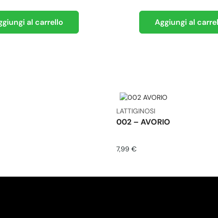
giungi al carrello
Aggiungi al carre
LATTIGINOSI
002 – AVORIO
7,99
€