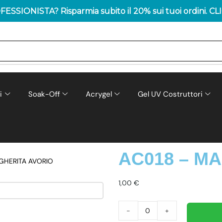
ESSIONISTA? Risparmia subito il 20% sui tuoi ordini.
CL
i
Soak-Off
Acrygel
Gel UV Costruttori
AC018 – M
GHERITA AVORIO
1,00
€
-
+