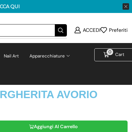
ICCA QUI
ACCEDI
Preferiti
0
Cart
Nail Art
Apparecchiature
ARGHERITA AVORIO
Aggiungi Al Carrello