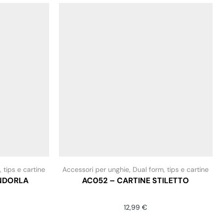
 tips e cartine
Accessori per unghie
,
Dual form, tips e cartine
ANDORLA
AC052 – CARTINE STILETTO
12,99
€