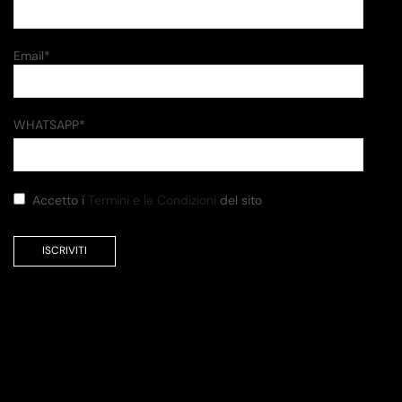
Email*
WHATSAPP*
Accetto i
Termini e le Condizioni
del sito