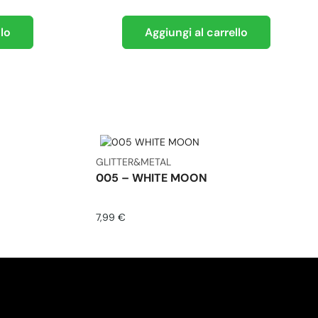
llo
Aggiungi al carrello
GLITTER&METAL
005 – WHITE MOON
7,99
€