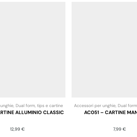
 unghie
,
Dual form, tips e cartine
Accessori per unghie
,
Dual form,
RTINE ALLUMINIO CLASSIC
AC051 – CARTINE M
12,99
€
7,99
€