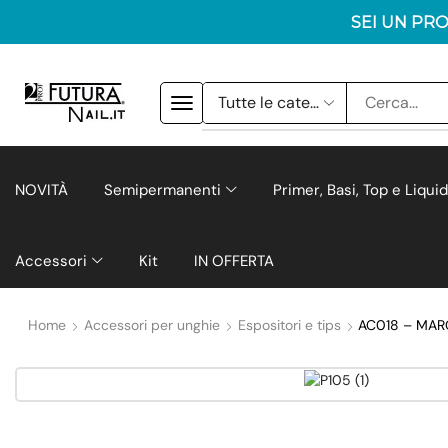
SEI UN PROF
NOVITÀ
Semipermanenti
Primer, Basi, Top e Liquid
Accessori
Kit
IN OFFERTA
Home
Accessori per unghie
Espositori e tips
AC018 – MAR