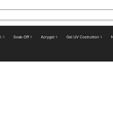
i
Soak-Off
Acrygel
Gel UV Costruttori
N