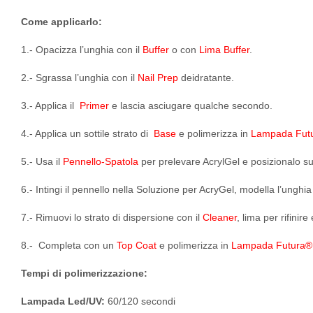
Come applicarlo:
1.- Opacizza l’unghia con il
Buffer
o con
Lima Buffer
.
2.- Sgrassa l’unghia con il
Nail Prep
deidratante.
3.- Applica il
Primer
e lascia asciugare qualche secondo.
4.- Applica un sottile strato di
Base
e polimerizza in
Lampada Fut
5.- Usa il
Pennello-Spatola
per prelevare AcrylGel e posizionalo su
6.- Intingi il pennello nella Soluzione per AcryGel, modella l’unghi
7.- Rimuovi lo strato di dispersione con il
Cleaner
, lima per rifinir
8.-
Completa con un
Top Coat
e polimerizza in
Lampada Futura®
Tempi di polimerizzazione:
Lampada Led/UV:
60/120 secondi