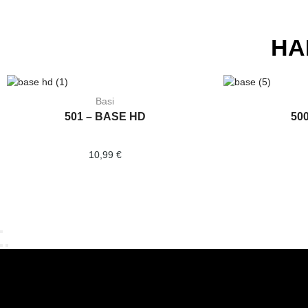
HA
Basi
501 – BASE HD
50
10,99
€