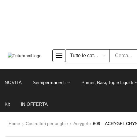
NOVITÀ
Semipermanenti
Primer, Basi, Top e Liquidi
Kit
IN OFFERTA
Home
Costruttori per unghie
Acrygel
609 – ACRYGEL CRY