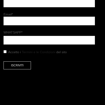
Email*
WHATSAPP*
Accetto i
Termini e le Condizioni
del sito