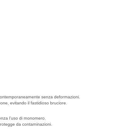
e contemporaneamente senza deformazioni.
ne, evitando il fastidioso bruciore.
 senza l’uso di monomero.
 protegge da contaminazioni.