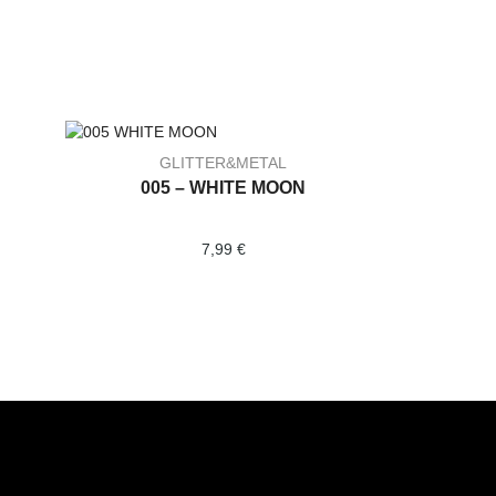
GLITTER&METAL
005 – WHITE MOON
7,99
€