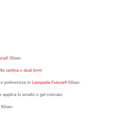
ura®
30sec.
lla
cartina
o
dual form
.
a e polimerizza in
Lampada Futura®
60sec.
e e applica lo smalto o gel colorato.
60sec.