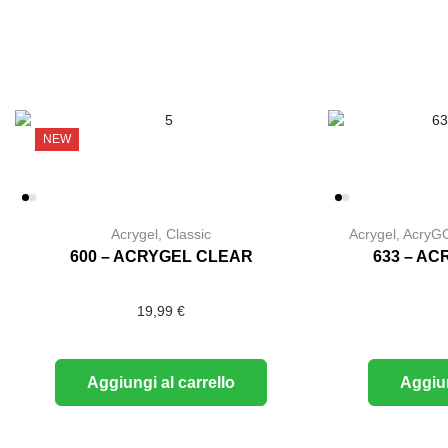
NEW
Acrygel
,
Classic
Acrygel
,
AcryG
600 – ACRYGEL CLEAR
633 – A
19,99
€
Aggiungi al carrello
Aggiun