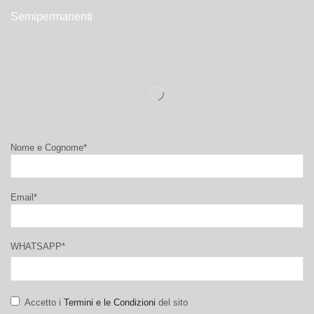
Semipermanenti
Nome e Cognome*
Email*
WHATSAPP*
Accetto i
Termini e le Condizioni
del sito