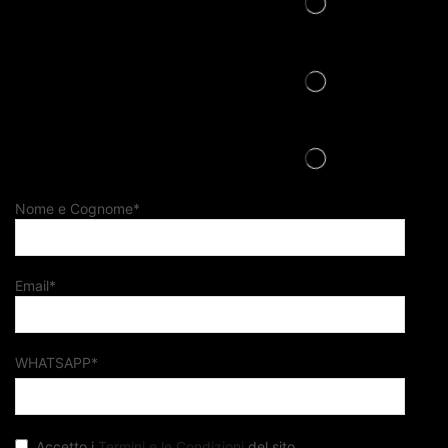
Nome e Cognome*
Email*
WHATSAPP*
Accetto i
Termini e le Condizioni
del sito