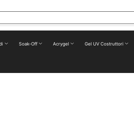
di
Soak-Off
Acrygel
Gel UV Costruttori