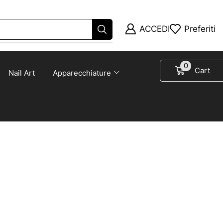
ACCEDI
Preferiti
0
Cart
Nail Art
Apparecchiature