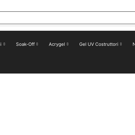
i
Soak-Off
Acrygel
Gel UV Costruttori
N