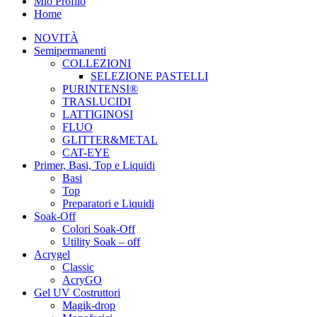
Mio Profilo
Home
NOVITÀ
Semipermanenti
COLLEZIONI
SELEZIONE PASTELLI
PURINTENSI®
TRASLUCIDI
LATTIGINOSI
FLUO
GLITTER&METAL
CAT-EYE
Primer, Basi, Top e Liquidi
Basi
Top
Preparatori e Liquidi
Soak-Off
Colori Soak-Off
Utility Soak – off
Acrygel
Classic
AcryGO
Gel UV Costruttori
Magik-drop