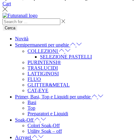
Cart
Cerca
Novità
Semipermanenti per unghie
COLLEZIONI
SELEZIONE PASTELLI
PURINTENSI®
TRASLUCIDI
LATTIGINOSI
FLUO
GLITTER&METAL
CAT-EYE
Primer, Basi, Top e Liquidi per unghie
Basi
Top
Preparatori e Liquidi
Soak-Off
Colori Soak-Off
Utility Soak – off
Acrygel