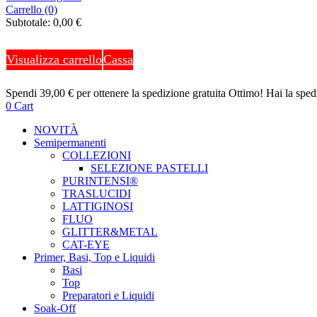
Carrello (0)
Subtotale:
0,00
€
Visualizza carrello
Cassa
Spendi
39,00
€
per ottenere la spedizione gratuita
Ottimo! Hai la spedi
0
Cart
NOVITÀ
Semipermanenti
COLLEZIONI
SELEZIONE PASTELLI
PURINTENSI®
TRASLUCIDI
LATTIGINOSI
FLUO
GLITTER&METAL
CAT-EYE
Primer, Basi, Top e Liquidi
Basi
Top
Preparatori e Liquidi
Soak-Off