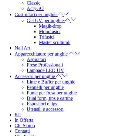
Classic
AcryGO
Costruttori per unghie
Gel UV per unghie
Magik-drop
Monofasici
Trifasici
Master sculturali
Nail Art
Apparecchiature per unghie
Aspiratori
Frese Professionali
Lampade LED UV
Accessori per unghie
Lime e Buffer per unghie
Pennelli per unghie
Punte per fresa per unghie
Dual form, tips e cartine
Espositori e tips
Utensili e accessori
Kit
In Offerta
Chi Siamo
Contatti